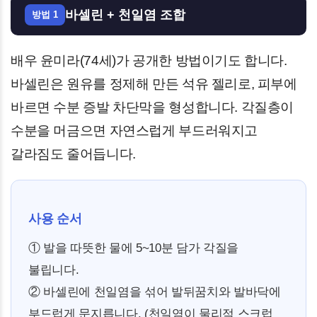
바셀린 + 천일염 조합
방법 1
배우 윤미라(74세)가 공개한 방법이기도 합니다.
바셀린은 원유를 정제해 만든 석유 젤리로, 피부에
바르면 수분 증발 차단막을 형성합니다. 각질층이
수분을 머금으면 자연스럽게 부드러워지고
갈라짐도 줄어듭니다.
사용 순서
① 발을 따뜻한 물에 5~10분 담가 각질을
불립니다.
② 바셀린에 천일염을 섞어 발뒤꿈치와 발바닥에
부드럽게 문지릅니다. (천일염이 물리적 스크럽