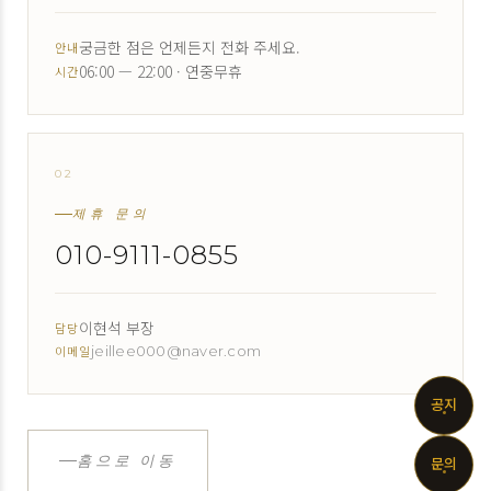
궁금한 점은 언제든지 전화 주세요.
안내
06:00 — 22:00 · 연중무휴
시간
02
↗
제휴 문의
010-9111-0855
이현석 부장
담당
이메일
jeillee000@naver.com
공지
홈으로 이동
문의