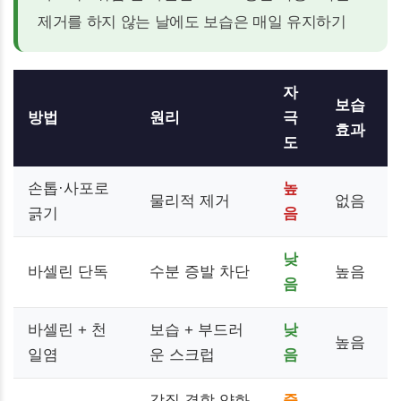
제거를 하지 않는 날에도 보습은 매일 유지하기
자
보습
방법
원리
극
효과
도
손톱·사포로
높
물리적 제거
없음
긁기
음
낮
바셀린 단독
수분 증발 차단
높음
음
바셀린 + 천
보습 + 부드러
낮
높음
일염
운 스크럽
음
각질 결합 약화
중