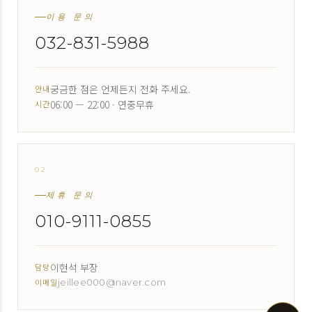
이용 문의
032-831-5988
궁금한 점은 언제든지 전화 주세요.
안내
06:00 — 22:00 · 연중무휴
시간
02
↗
제휴 문의
010-9111-0855
이현석 부장
담당
이메일
jeillee000@naver.com