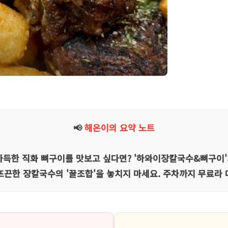
📢
해온이의 요약 노트
가득한 직화 뼈구이를 맛보고 싶다면? '하와이장칼국수&뼈구이'
끈한 장칼국수의 '꿀조합'을 놓치지 마세요. 주차까지 무료라 