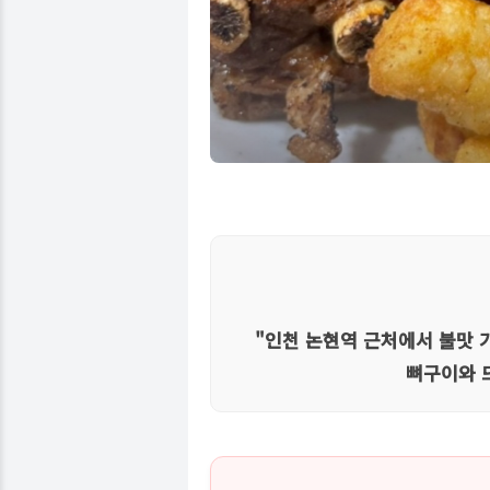
"인천 논현역 근처에서 불맛 
뼈구이와 뜨