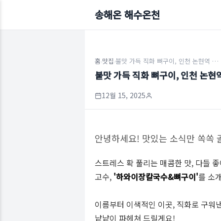
송해온 해수온천
홈
맛집
불맛 가득 직화 뼈구이, 인천 논현역 맛집 하와이장칼국수&뼈구이(주차 무료)
›
›
불맛 가득 직화 뼈구이, 인천 논
12월 15, 2025
안녕하세요! 맛있는 소식만 쏙쏙
스트레스 확 풀리는 매콤한 맛, 다들 좋아
고수,
'하와이장칼국수&뼈구이'
를 소
이름부터 이색적인 이곳, 직화로 구워
낱낱이 파헤쳐 드릴게요!