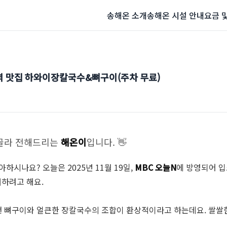
송해온 소개
송해온 시설 안내
요금 
현역 맛집 하와이장칼국수&뼈구이(주차 무료)
 골라 전해드리는
해온이
입니다. 👋
하시나요? 오늘은 2025년 11월 19일,
MBC 오늘N
에 방영되어 입
개하려고 해요.
낸 뼈구이와 얼큰한 장칼국수의 조합이 환상적이라고 하는데요. 쌀쌀