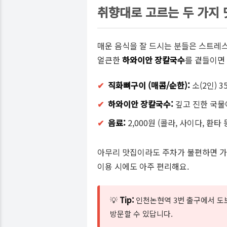
취향대로 고르는 두 가지 
매운 음식을 잘 드시는 분들은 스트레
얼큰한
하와이안 장칼국수
를 곁들이면 
✔
직화뼈구이 (매콤/순한):
소(2인) 35
✔
하와이안 장칼국수:
깊고 진한 국물이
✔
음료:
2,000원 (콜라, 사이다, 환타 
아무리 맛집이라도 주차가 불편하면 가
이용 시에도 아주 편리해요.
💡
Tip:
인천논현역 3번 출구에서 도
방문할 수 있답니다.